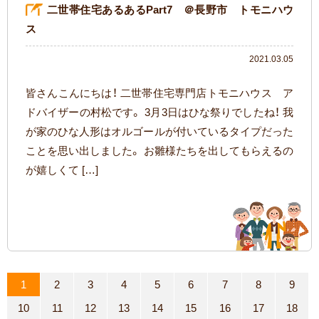
二世帯住宅あるあるPart7 ＠長野市 トモニハウ
ス
2021.03.05
皆さんこんにちは！ 二世帯住宅専門店トモニハウス ア
ドバイザーの村松です。 3月3日はひな祭りでしたね！ 我
が家のひな人形はオルゴールが付いているタイプだった
ことを思い出しました。 お雛様たちを出してもらえるの
が嬉しくて […]
1
2
3
4
5
6
7
8
9
10
11
12
13
14
15
16
17
18