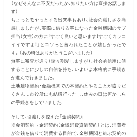
（なぜそんなに不安だったか、知りたい方は直接お話しま
す）
ちょっとモヤっとする出来事もあり、社会の厳しさを痛
感しましたが、実際に借りる事になった金融機関のサブ
担当（女性）の方に「すごく良いと思います！すごくカッコ
イイですよ！」とコソっと言われたことが嬉しかったで
す。（あの時はありがとうございました）
無事に審査が通り（諸々割愛しますが）、社会的信用に値
することに少しの自信を持ち、いよいよ本格的に手続き
が進んで行きました。
土地建物契約・金融機関での本契約とやることが盛りだ
くさん…市役所にも結構行ったし、休みの日は何かしら
の手続きをしていました。
そして、引渡しを控えた『金消契約』
※金消契約→金消契約（金銭消費貸借契約）とは、消費者
が金銭を借りて消費する目的で、金融機関と結ぶ契約の