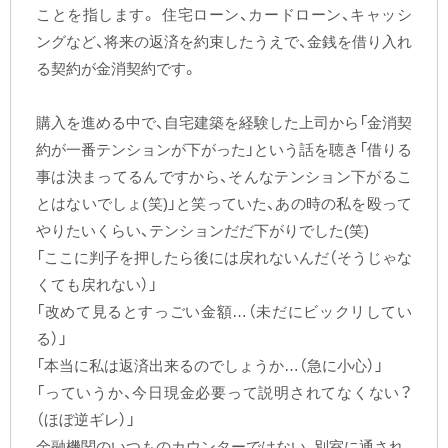
ことを指します。 住宅ローン、カードローン、キャッシ
ングなど、将来の返済を約束したうえで、金銭を借り入れ
る契約が金消契約です。
購入を進める中で、自宅建築を経験した上司から「金消契
約が一番テンションが下がった」という話を聴き「借りる
事は決まってるんですから、そんなテンション下がるこ
とはないでしょ(笑)」と笑っていた、あの時の私を殴って
やりたいくらい、テンションだだ下がりでした(笑)
「ここに判子を押したら後には戻れないんだ（そうじゃな
くても戻れない）」
「改めて見るとすっごい金額…（未だにビックリしてい
る）」
「本当に私は返済出来るのでしょうか…（急に小心）」
「っていうか、今日現金必要って説明されてなくない？
（ほぼ逆ギレ）」
金融機関のいつものカウンターではない、別室に通され、